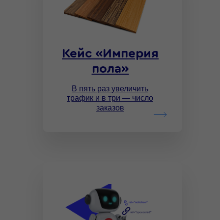
Кейс
«
Империя
пола
»
В пять раз увеличить
трафик и в три —
число
заказов