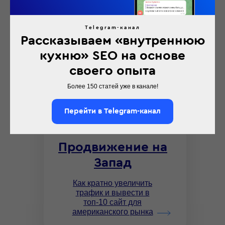
Как получить клиентов за 2
месяца с помощью
линкбилдинга
Telegram-канал
Рассказываем «внутреннюю
кухню» SEO на основе
своего опыта
Более 150 статей уже в канале!
Перейти в Telegram-канал
Продвижение на
Запад
Как кратно увеличить
трафик и вывести в
топ-10 сайт для
американского рынка