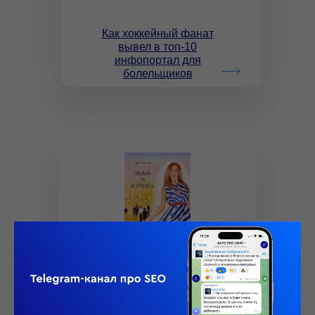
Как хоккейный фанат
вывел в топ-10
инфопортал для
болельщиков
К
нига «
Замуж за
Израиль
»