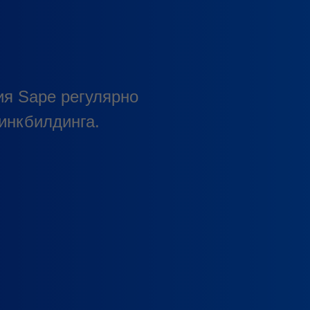
ия Sape регулярно
инкбилдинга.